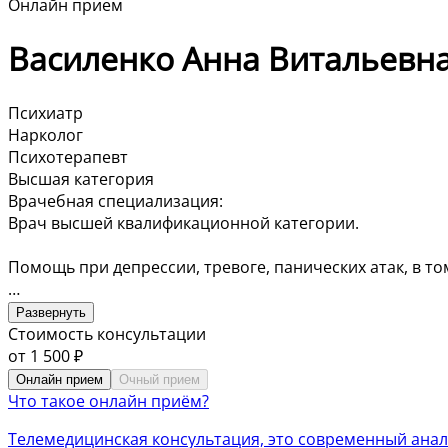
Онлайн прием
Василенко Анна Витальевн
Психиатр
Нарколог
Психотерапевт
Высшая категория
Врачебная специализация:
Врач высшей квалификационной категории.
Помощь при депрессии, тревоге, панических атак, в т
Нарушения детско-подросткового возраста: гиперакти
Развернуть
Стоимость консультации
Расстройства личности и связанные с ними нарушени
от
1 500
₽
Онлайн прием
Очный прием
Что такое онлайн приём?
Телемедицинская консультация, это современный анал